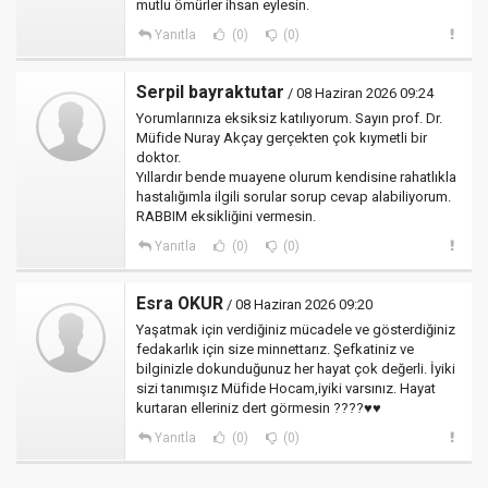
mutlu ömürler ihsan eylesin.
Yanıtla
(0)
(0)
Serpil bayraktutar
/ 08 Haziran 2026 09:24
Yorumlarınıza eksiksiz katılıyorum. Sayın prof. Dr.
Müfide Nuray Akçay gerçekten çok kıymetli bir
doktor.
Yıllardır bende muayene olurum kendisine rahatlıkla
hastalığımla ilgili sorular sorup cevap alabiliyorum.
RABBIM eksikliğini vermesin.
Yanıtla
(0)
(0)
Esra OKUR
/ 08 Haziran 2026 09:20
Yaşatmak için verdiğiniz mücadele ve gösterdiğiniz
fedakarlık için size minnettarız. Şefkatiniz ve
bilginizle dokunduğunuz her hayat çok değerli. İyiki
sizi tanımışız Müfide Hocam,iyiki varsınız. Hayat
kurtaran elleriniz dert görmesin ????♥️♥️
Yanıtla
(0)
(0)