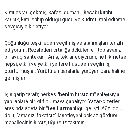
Kimi esrarı çekmiş, kafası dumanlı, hesabı kitabı
karışık, kimi sahip olduğu gücü ve kudreti mal edinme
sevgisiyle kirletiyor.
Çoğunluğu teşkil eden seçilmiş ve atanmışları tenzih
ediyorum. Rezaletleri ortalığa dökülenleri toplasanız
bir avuç sahtekâr... Ama, tekrar ediyorum, ne hikmetse
hepsi, etkili ve yetkili yerlere hususen seçilmiş,
oturtulmuşlar. Yürütülen paralarla, yürüyen para haline
gelmişler!
İşin garip tarafı; herkes
"benim hırsızım"
anlayışıyla
yapılanlara bir kılıf bulmaya çabalıyor. Yazar-çizerler
arasında adeta bir
"tevil uzmanlığı"
gelişti. Ağzı dolu
dolu, "amasız, fakatsız" lanetleyeni çok az gördüm
mahallesinin hırsız, uğursuz takımını.