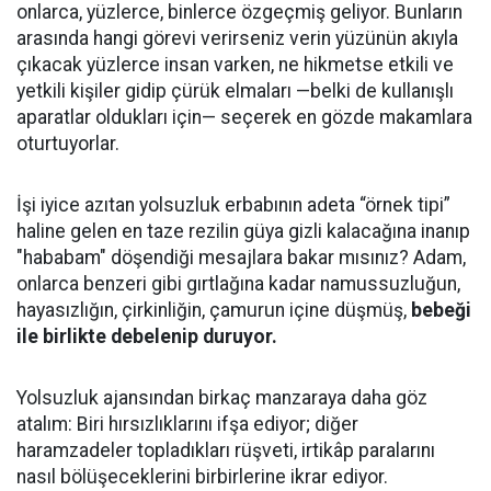
onlarca, yüzlerce, binlerce özgeçmiş geliyor. Bunların
arasında hangi görevi verirseniz verin yüzünün akıyla
çıkacak yüzlerce insan varken, ne hikmetse etkili ve
yetkili kişiler gidip çürük elmaları —belki de kullanışlı
aparatlar oldukları için— seçerek en gözde makamlara
oturtuyorlar.
İşi iyice azıtan yolsuzluk erbabının adeta “örnek tipi”
haline gelen en taze rezilin güya gizli kalacağına inanıp
"hababam" döşendiği mesajlara bakar mısınız? Adam,
onlarca benzeri gibi gırtlağına kadar namussuzluğun,
hayasızlığın, çirkinliğin, çamurun içine düşmüş,
bebeği
ile birlikte debelenip duruyor.
Yolsuzluk ajansından birkaç manzaraya daha göz
atalım: Biri hırsızlıklarını ifşa ediyor; diğer
haramzadeler topladıkları rüşveti, irtikâp paralarını
nasıl bölüşeceklerini birbirlerine ikrar ediyor.