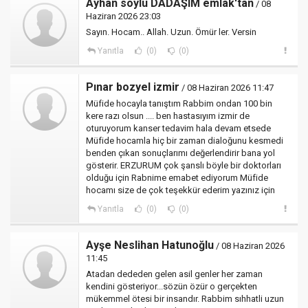
Ayhan soylu DADAŞIM emlak'tan
/ 08
Haziran 2026 23:03
Sayın. Hocam.. Allah. Uzun. Ömür ler. Versin
Yanıtla
(0)
(0)
Pınar bozyel izmir
/ 08 Haziran 2026 11:47
Müfide hocayla tanıştım Rabbim ondan 100 bin
kere razı olsun .... ben hastasıyım izmir de
oturuyorum kanser tedavim hala devam etsede
Müfide hocamla hiç bir zaman dialoğunu kesmedi
benden çıkan sonuçlarımı değerlendirir bana yol
gösterir. ERZURUM çok şanslı böyle bir doktorları
olduğu için Rabnime emabet ediyorum Müfide
hocamı size de çok teşekkür ederim yazınız için
Yanıtla
(0)
(0)
Ayşe Neslihan Hatunoğlu
/ 08 Haziran 2026
11:45
Atadan dededen gelen asil genler her zaman
kendini gösteriyor...sözün özür o gerçekten
mükemmel ötesi bir insandır. Rabbim sıhhatli uzun