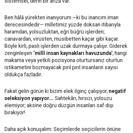
sistemsel, derin bir arıza var.
Ben hâlâ yürekten inanıyorum —ki bu inancım iman
derecesindedir— milletimiz yüzde doksan itibarıyla
haramdan, yolsuzluktan, eğri büğrü işlerden;
canavardan, virüsten, musibetten kaçar gibi kaçar.
Böyle kirli, paslı işlerden uzak durmaya çalışır. Giderek
zenginleşen
‘millî insan kaynakları havuzunda’
, hangi
makama veya yetkili pozisyona oturtursanız oturtun
istikametini bozmayacak pırıl pırıl insanların sayısı
oldukça fazladır.
Fakat gelin görün ki bizim elek ilginç çalışıyor,
negatif
seleksiyon yapıyor...
Sahtekârı, hırsızı, yolsuzu
elemiyor; aksine doğru düzgün insanları saf dışı
bırakıyor!
Daha açık konuşalım: Seçimlerde seçicilerin önüne