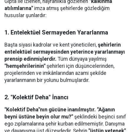
​Gıpta ile izlenen, hayranlıkla gözlenen
"kalkınma
atılımlarına"
imza atmış şehirlerde gözlediğim
hususlar şunlardır:
1. Entelektüel Sermayeden Yararlanma
​Başta siyasi kadrolar ve kent yöneticileri,
şehirlerin
entelektüel sermayesinden yeterince yararlanmayı
prensip edinmişlerdir.
Tüm dünyaya yayılmış
"hemşehrilerinin"
şehirleri için düşüncelerinden,
projelerinden ve imkânlarından azami şekilde
yararlanmanın bir yolunu bulmuşlardır.
2. "Kolektif Deha" İnancı
"Kolektif Deha"nın gücüne inanılmıştır. "Ağanın
beyni üstüne beyin olur mu?"
şeklindeki beşinci sınıf
ego zıplamalarına şehir kurban edilmemiştir. Danışma
ve dayanışma üst düzeydedir. Şehrin
"üstün yetenek"