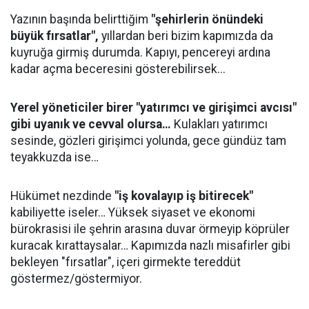
​Yazının başında belirttiğim
"şehirlerin önündeki
büyük fırsatlar",
yıllardan beri bizim kapımızda da
kuyruğa girmiş durumda. Kapıyı, pencereyi ardına
kadar açma beceresini gösterebilirsek...
Yerel yöneticiler birer "yatırımcı ve girişimci avcısı"
gibi uyanık ve cevval olursa…
Kulakları yatırımcı
sesinde, gözleri girişimci yolunda, gece gündüz tam
teyakkuzda ise…
​Hükümet nezdinde
"iş kovalayıp iş bitirecek"
kabiliyette iseler… Yüksek siyaset ve ekonomi
bürokrasisi ile şehrin arasına duvar örmeyip köprüler
kuracak kırattaysalar… Kapımızda nazlı misafirler gibi
bekleyen "fırsatlar", içeri girmekte tereddüt
göstermez/göstermiyor.