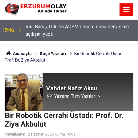
Şenkaya Belediye Başkanı Görbil Özcan partisinden
17:42
istifa etti
Anasayfa
Köşe Yazıları
Bir Robotik Cerrahi Üstadı:
Prof. Dr. Ziya Akbulut
Vahdet Nafiz Aksu
Yazarın Tüm Yazıları >
Bir Robotik Cerrahi Üstadı: Prof. Dr.
Ziya Akbulut
Yayınlanma:
12 Haziran 2026 Cuma 18:01