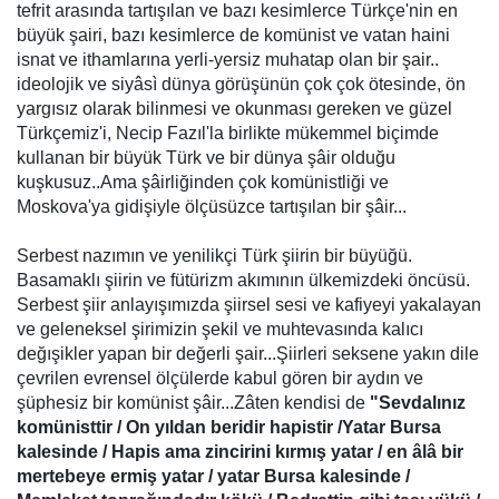
tefrit arasında tartışılan ve bazı kesimlerce Türkçe'nin en
büyük şairi, bazı kesimlerce de komünist ve vatan haini
isnat ve ithamlarına yerli-yersiz muhatap olan bir şair..
ideolojik ve siyâsì dünya görüşünün çok çok ötesinde, ön
yargısız olarak bilinmesi ve okunması gereken ve güzel
Türkçemiz'i, Necip Fazıl'la birlikte mükemmel biçimde
kullanan bir büyük Türk ve bir dünya şâir olduğu
kuşkusuz..Ama şâirliğinden çok komünistliği ve
Moskova'ya gidişiyle ölçüsüzce tartışılan bir şâir...
Serbest nazımın ve yenilikçi Türk şiirin bir büyüğü.
Basamaklı şiirin ve fütürizm akımının ülkemizdeki öncüsü.
Serbest şiir anlayışımızda şiirsel sesi ve kafiyeyi yakalayan
ve geleneksel şirimizin şekil ve muhtevasında kalıcı
değışikler yapan bir değerli şair...Şiirleri seksene yakın dile
çevrilen evrensel ölçülerde kabul gören bir aydın ve
şüphesiz bir komünist şâir...Zâten kendisi de
"Sevdalınız
komünisttir / On yıldan beridir hapistir /Yatar Bursa
kalesinde / Hapis ama zincirini kırmış yatar / en âlâ bir
mertebeye ermiş yatar / yatar Bursa kalesinde /