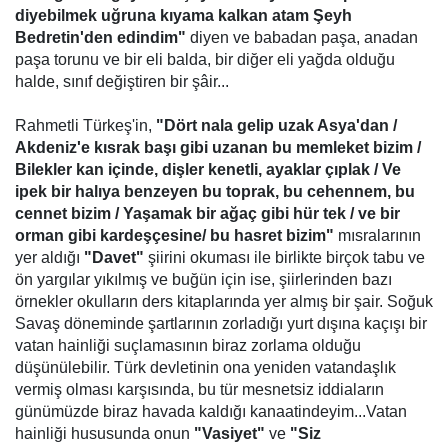
diyebilmek uğruna kıyama kalkan atam Şeyh
Bedretin'den edindim"
diyen ve babadan paşa, anadan
paşa torunu ve bir eli balda, bir diğer eli yağda olduğu
halde, sınıf değiştiren bir şâir...
Rahmetli Türkeş'in,
"Dört nala gelip uzak Asya'dan /
Akdeniz'e kısrak başı gibi uzanan bu memleket bizim /
Bilekler kan içinde, dişler kenetli, ayaklar çıplak / Ve
ipek bir halıya benzeyen bu toprak, bu cehennem, bu
cennet bizim / Yaşamak bir ağaç gibi hür tek / ve bir
orman gibi kardeşçesine/ bu hasret bizim"
mısralarının
yer aldığı
"Davet"
şiirini okuması ile birlikte birçok tabu ve
ön yargılar yıkılmış ve buğün için ise, şiirlerinden bazı
örnekler okulların ders kitaplarında yer almış bir şair. Soğuk
Savaş döneminde şartlarının zorladığı yurt dışına kaçışı bir
vatan hainliği suçlamasının biraz zorlama olduğu
düşünülebilir. Türk devletinin ona yeniden vatandaşlık
vermiş olması karşısında, bu tür mesnetsiz iddiaların
günümüzde biraz havada kaldığı kanaatindeyim...Vatan
hainliği hususunda onun
"Vasiyet"
ve
"Siz