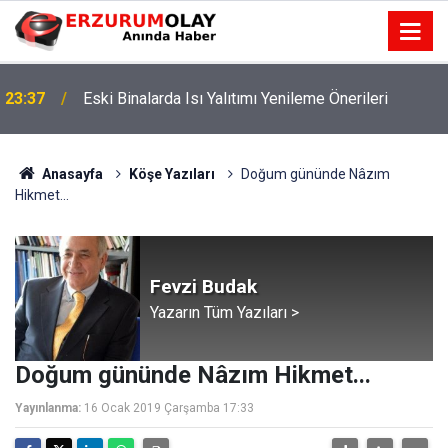
Yeterlik Dosyasında İş Deneyim Güncelleme
23:36
Önerileri
Anasayfa
Köşe Yazıları
Doğum gününde Nâzım
Hikmet...
Fevzi Budak
Yazarın Tüm Yazıları >
Doğum gününde Nâzım Hikmet...
Yayınlanma:
16 Ocak 2019 Çarşamba 17:33