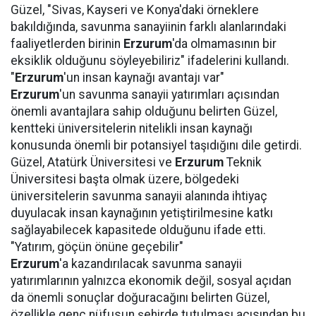
Güzel, "Sivas, Kayseri ve Konya'daki örneklere
bakıldığında, savunma sanayiinin farklı alanlarındaki
faaliyetlerden birinin
Erzurum
'da olmamasının bir
eksiklik olduğunu söyleyebiliriz" ifadelerini kullandı.
"
Erzurum
'un insan kaynağı avantajı var"
Erzurum
'un savunma sanayii yatırımları açısından
önemli avantajlara sahip olduğunu belirten Güzel,
kentteki üniversitelerin nitelikli insan kaynağı
konusunda önemli bir potansiyel taşıdığını dile getirdi.
Güzel, Atatürk Üniversitesi ve
Erzurum
Teknik
Üniversitesi başta olmak üzere, bölgedeki
üniversitelerin savunma sanayii alanında ihtiyaç
duyulacak insan kaynağının yetiştirilmesine katkı
sağlayabilecek kapasitede olduğunu ifade etti.
"Yatırım, göçün önüne geçebilir"
Erzurum
'a kazandırılacak savunma sanayii
yatırımlarının yalnızca ekonomik değil, sosyal açıdan
da önemli sonuçlar doğuracağını belirten Güzel,
özellikle genç nüfusun şehirde tutulması açısından bu