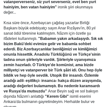
vatanperverseniz, siz yurt severseniz, evet ben yurt
hainiyim, ben vatan hainiyim"
ironik şiiri okunmaya
değer...
Kısa süre önce, Azerbaycan çağdaş yazarlar Birliği
Başkanı büyük edebiyatçı sayın Anar Rızâyev'in, 80.yıl
sanat ödül törenine katılmıştım. Nâzım için özetle şu
ifâdeleri kullanmıştı.
"Babamın yakın arkadaşıydı. Sık sık
bizim Bakü'deki evimize gelir ve babamla sohbet
ederdi. Biz Azerbaycanlılar benliğimizi ve kimliğimizi
onunla hissettik. Anadolu Türklüğünü ve Türkçe'sinin
tadına onun şiirleriyle vardık. Şiirleriyle uyanışımıza
zemin hazırladı. O Türkiye'de komünist, ama bizde
milliyetçi ve vatanperver bir Türk şâiri idi. Onu hep öyle
bildik ve hep öyle sevdik. Utopik Bir insandı. Özlemle
aradığı adil- eşitlikçi- insanca- hakça düzen arayışında,
aradığı değerleri bulamamıştı. Bu nedenle karamsardı
ve Rusya'da mutsuzdu"
Anar Beyin sağ ve sol bakışın
dışında Nâzım'ı anlattığı
"Kerem Gibi"
isimli eserini
Ankara'da bulmanın gayretindeyim. Herhalde bulur ve
okurum.