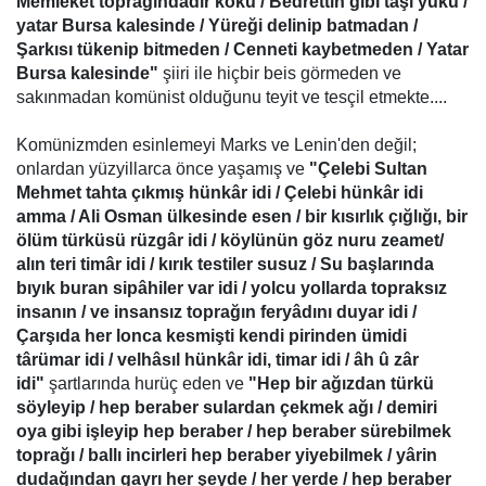
Memleket toprağındadır kökü / Bedrettin gibi taşı yükü /
yatar Bursa kalesinde / Yüreği delinip batmadan /
Şarkısı tükenip bitmeden / Cenneti kaybetmeden / Yatar
Bursa kalesinde"
şiiri ile hiçbir beis görmeden ve
sakınmadan komünist olduğunu teyit ve tesçil etmekte....
Komünizmden esinlemeyi Marks ve Lenin'den değil;
onlardan yüzyillarca önce yaşamış ve
"Çelebi Sultan
Mehmet tahta çıkmış hünkâr idi / Çelebi hünkâr idi
amma / Ali Osman ülkesinde esen / bir kısırlık çığlığı, bir
ölüm türküsü rüzgâr idi / köylünün göz nuru zeamet/
alın teri timâr idi / kırık testiler susuz / Su başlarında
bıyık buran sipâhiler var idi / yolcu yollarda topraksız
insanın / ve insansız toprağın feryâdını duyar idi /
Çarşıda her lonca kesmişti kendi pirinden ümidi
târümar idi / velhâsıl hünkâr idi, timar idi / âh û zâr
idi"
şartlarında hurüç eden ve
"Hep bir ağızdan türkü
söyleyip / hep beraber sulardan çekmek ağı / demiri
oya gibi işleyip hep beraber / hep beraber sürebilmek
toprağı / ballı incirleri hep beraber yiyebilmek / yârin
dudağından gayrı her şeyde / her yerde / hep beraber