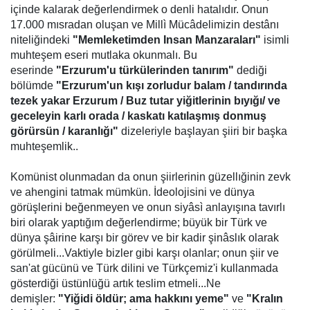
içinde kalarak değerlendirmek o denli hatalıdır. Onun
17.000 mısradan oluşan ve Millì Mücâdelimizin destânı
niteliğindeki
"Memleketimden Insan Manzaraları"
isimli
muhteşem eseri mutlaka okunmalı. Bu
eserinde
"Erzurum'u türkülerinden tanırım"
dediği
bölümde
"Erzurum'un kışı zorludur balam / tandırında
tezek yakar Erzurum / Buz tutar yiğitlerinin bıyığı/ ve
geceleyin karlı orada / kaskatı katılaşmış donmuş
görürsün / karanlığı"
dizeleriyle başlayan şiiri bir başka
muhteşemlik..
Komünist olunmadan da onun şiirlerinin güzellığinin zevk
ve ahengini tatmak mümkün. İdeolojisini ve dünya
görüşlerini beğenmeyen ve onun siyâsì anlayışına tavırlı
biri olarak yaptığım değerlendirme; büyük bir Türk ve
dünya şâirine karşı bir görev ve bir kadir şinâslık olarak
görülmeli...Vaktiyle bizler gibi karşı olanlar; onun şiir ve
san'at gücünü ve Türk dilini ve Türkçemiz'i kullanmada
gösterdiği üstünlüğü artık teslim etmeli...Ne
demişler:
"Yiğidi öldür; ama hakkını yeme"
ve
"Kralın