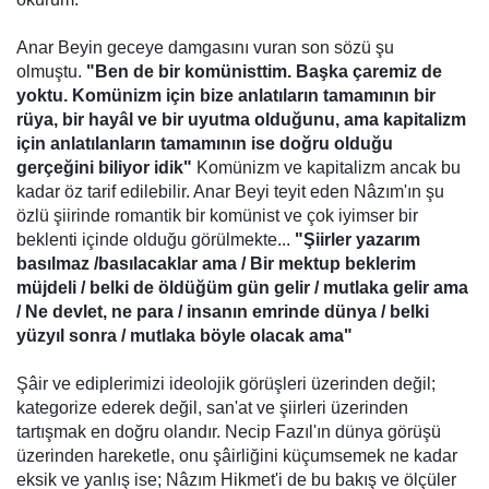
Anar Beyin geceye damgasını vuran son sözü şu
olmuştu.
"Ben de bir komünisttim. Başka çaremiz de
yoktu. Komünizm için bize anlatıların tamamının bir
rüya, bir hayâl ve bir uyutma olduğunu, ama kapitalizm
için anlatılanların tamamının ise doğru olduğu
gerçeğini biliyor idik"
Komünizm ve kapitalizm ancak bu
kadar öz tarif edilebilir. Anar Beyi teyit eden Nâzım'ın şu
özlü şiirinde romantik bir komünist ve çok iyimser bir
beklenti içinde olduğu görülmekte...
"Şiirler yazarım
basılmaz /basılacaklar ama / Bir mektup beklerim
müjdeli / belki de öldüğüm gün gelir / mutlaka gelir ama
/ Ne devlet, ne para / insanın emrinde dünya / belki
yüzyıl sonra / mutlaka böyle olacak ama"
Şâir ve ediplerimizi ideolojik görüşleri üzerinden değil;
kategorize ederek değil, san'at ve şiirleri üzerinden
tartışmak en doğru olandır. Necip Fazıl'ın dünya görüşü
üzerinden hareketle, onu şâirliğini küçumsemek ne kadar
eksik ve yanlış ise; Nâzım Hikmet'i de bu bakış ve ölçüler