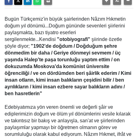
Bugün Türkçemiz'in büyük şairlerinden Nâzım Hıkmetin
doğum yıl dönümü...Doğum gününde sevenleri şiirlerini
paylaşmakta, bazı tiyatro eserleri
sergilenmekte...Kendisi
"otobiyografi"
şiirinde özetle
şöyle diyor;
"1902'de doğdum / Doğduğum şehre
dönmedim bir daha / Geriye dönmeyi sevmem / üç
yaşında Halep'te paşa torunluğu yaptım ettim / on
dokuzumda Moskova'da komünist üniversite
öğrenciliği / ve on dördümden beri şâirlik ederim / Kimi
insan otların, kimi insan balıkların çeşidini bilir / ben
ayrılıkların / kimi insan ezbere sayar balıkların adını /
ben hasretlerin"
Edebiyatımıza yön veren önemli ve değerli şâir ve
ediplerimizin doğum ve ölüm yıl dönümlerini vesile kılarak
ve takıntısız bir bakış ve anlayışla, san'at ve şiirlerinden
paylaşımlar yapmayı bir öğretmen olmanın görev ve
sorumluluğu olarak kabul ediyorum. Nâzım Hıkmet, ifrât ve