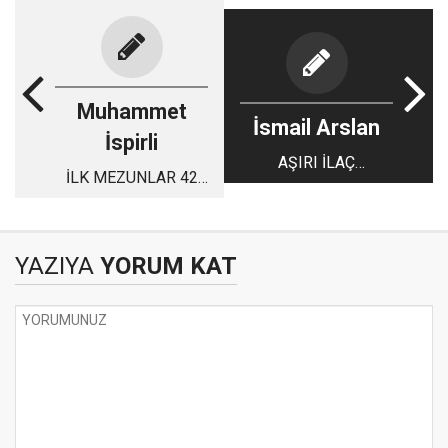
Muhammet
İsmail Arslan
İspirli
AŞIRI İLAÇ
İLK MEZUNLAR 42
KULLANIMI İNSAN
YIL SONRA
SAĞLIĞI İÇİN
BULUŞTUK
ZARARLI,FAKAT İLAÇ
FİRMALARI İÇİ
YAZIYA
YORUM KAT