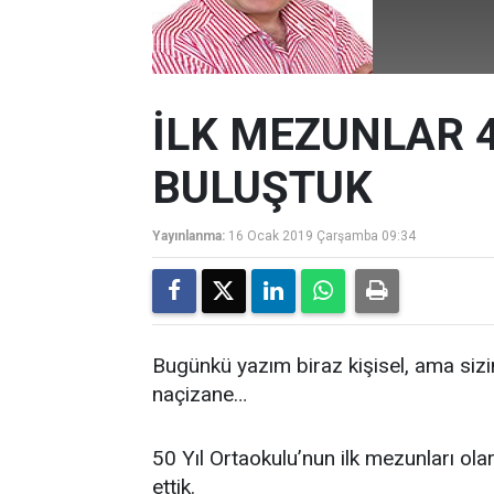
İLK MEZUNLAR 4
BULUŞTUK
Yayınlanma:
16 Ocak 2019 Çarşamba 09:34
Bugünkü yazım biraz kişisel, ama siz
naçizane…
50 Yıl Ortaokulu’nun ilk mezunları ol
ettik.