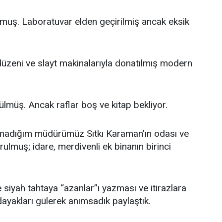
olmuş. Laboratuvar elden geçirilmiş ancak eksik
düzeni ve slayt makinalarıyla donatılmış modern
lmüş. Ancak raflar boş ve kitap bekliyor.
utamadığım müdürümüz Sıtkı Karaman’ın
odası ve
rulmuş; idare, merdivenli ek binanın birinci
e siyah tahtaya “azanlar”ı yazması ve itirazlara
ayakları gülerek anımsadık paylaştık.