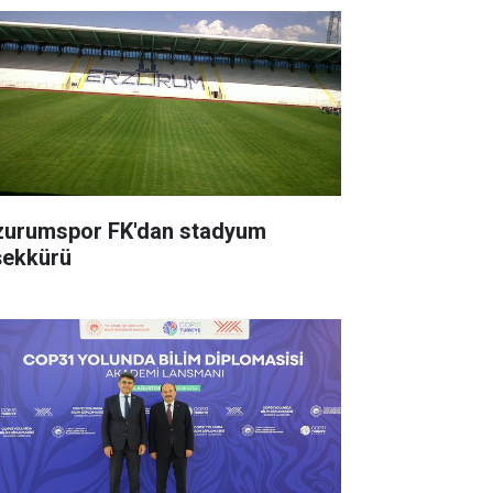
zurumspor FK'dan stadyum
şekkürü