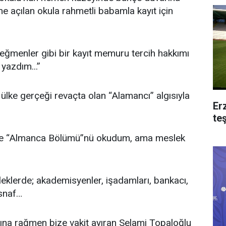
me açılan okula rahmetli babamla kayıt için
eğmenler gibi bir kayıt memuru tercih hakkımı
yazdım...”
ülke gerçeği revaçta olan “Alamancı” algısıyla
Er
te
de de “Almanca Bölümü”nü okudum, ama meslek
leklerde; akademisyenler, işadamları, bankacı,
esnaf…
sına rağmen bize vakit ayıran Selami Topaloğlu