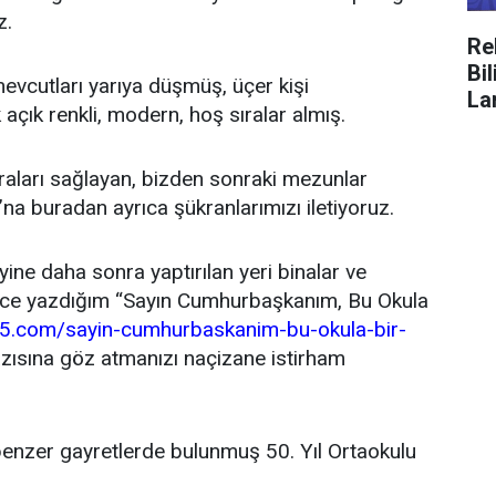
z.
Re
Bi
evcutları yarıya düşmüş, üçer kişi
La
k açık renkli, modern, hoş sıralar almış.
ıraları sağlayan, bizden sonraki mezunlar
na buradan ayrıca şükranlarımızı iletiyoruz.
ine daha sonra yaptırılan yeri binalar ve
 önce yazdığım “Sayın Cumhurbaşkanım, Bu Okula
25.com/sayin-cumhurbaskanim-bu-okula-bir-
zısına göz atmanızı naçizane istirham
nzer gayretlerde bulunmuş 50. Yıl Ortaokulu