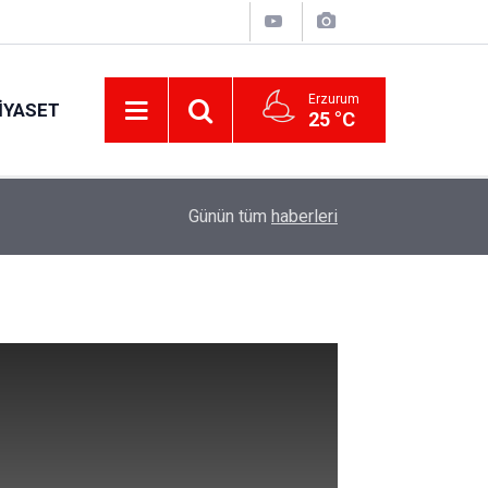
Erzurum
IYASET
25 °C
12:25
YÜRÜYEN PARALAR MANGASI
Günün tüm
haberleri