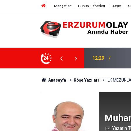
Manşetler
Günün Haberleri
Arşiv
S
ki dalgıca tutuklama
24
12:29
Anasayfa
Köşe Yazıları
İLK MEZUNLA
Muham
Yazarın T