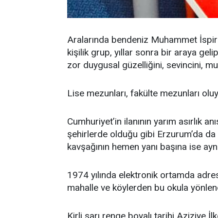
Aralarında bendeniz Muhammet İspirli
kişilik grup, yıllar sonra bir araya ge
zor duygusal güzelliğini, sevincini, mu
Lise mezunları, fakülte mezunları olu
Cumhuriyet’in ilanının yarım asırlık a
şehirlerde olduğu gibi Erzurum’da da 
kavşağının hemen yanı başına ise aynı a
1974 yılında elektronik ortamda adres
mahalle ve köylerden bu okula yönlendi
Kirli sarı renge boyalı tarihi Aziziye