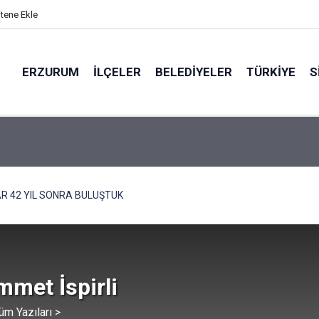
itene Ekle
ERZURUM
İLÇELER
BELEDIYELER
TÜRKIYE
S
R 42 YIL SONRA BULUŞTUK
met İspirli
üm Yazıları >