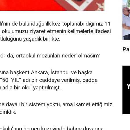
’nin de bulunduğu ilk kez toplanabildiğimiz 11
lip okulumuzu ziyaret etmenin kelimelerle ifadesi
tluluğunu yaşadık birlikte.
Pa
yor da, ortaokul mezunları neden olmasın?
nısına başkent Ankara, İstanbul ve başka
“50. YIL” adı bir caddeye verilmiş, cadde
dla bir okul yaptırılmıştı.
e dayalı bir sistem yoktu, ama ikamet ettiğimiz
rildik.
 İlkokulu’nun hemen kuzeyinde bahçe duvarına