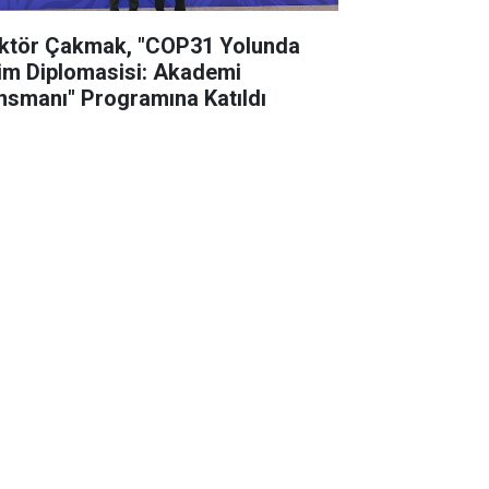
ktör Çakmak, "COP31 Yolunda
lim Diplomasisi: Akademi
nsmanı" Programına Katıldı