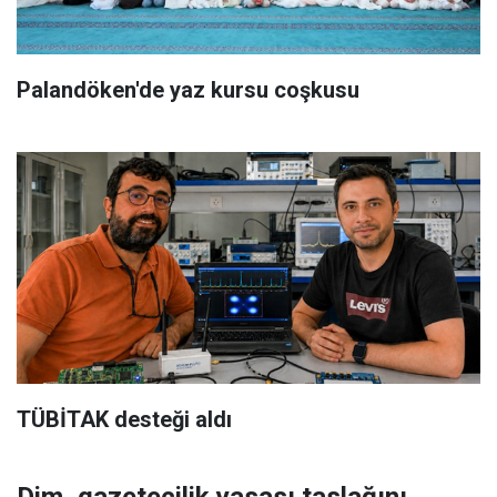
Palandöken'de yaz kursu coşkusu
TÜBİTAK desteği aldı
Dim, gazetecilik yasası taslağını