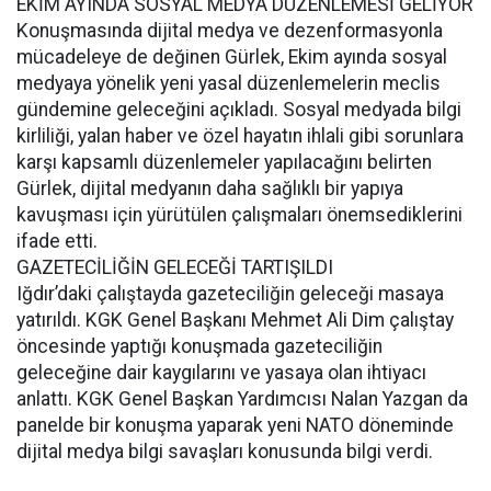
EKİM AYINDA SOSYAL MEDYA DÜZENLEMESİ GELİYOR
Konuşmasında dijital medya ve dezenformasyonla
mücadeleye de değinen Gürlek, Ekim ayında sosyal
medyaya yönelik yeni yasal düzenlemelerin meclis
gündemine geleceğini açıkladı. Sosyal medyada bilgi
kirliliği, yalan haber ve özel hayatın ihlali gibi sorunlara
karşı kapsamlı düzenlemeler yapılacağını belirten
Gürlek, dijital medyanın daha sağlıklı bir yapıya
kavuşması için yürütülen çalışmaları önemsediklerini
ifade etti.
GAZETECİLİĞİN GELECEĞİ TARTIŞILDI
Iğdır’daki çalıştayda gazeteciliğin geleceği masaya
yatırıldı. KGK Genel Başkanı Mehmet Ali Dim çalıştay
öncesinde yaptığı konuşmada gazeteciliğin
geleceğine dair kaygılarını ve yasaya olan ihtiyacı
anlattı. KGK Genel Başkan Yardımcısı Nalan Yazgan da
panelde bir konuşma yaparak yeni NATO döneminde
dijital medya bilgi savaşları konusunda bilgi verdi.