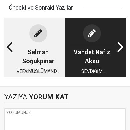
Önceki ve Sonraki Yazılar
Selman
Vahdet Nafiz
Soğukpınar
Aksu
VEFA;MÜSLÜMANDA
SEVDİĞİM
BULUNUR..
NÜKTELER, ALTINI
ÇİZDİĞİM SATIRLAR
YAZIYA
YORUM KAT