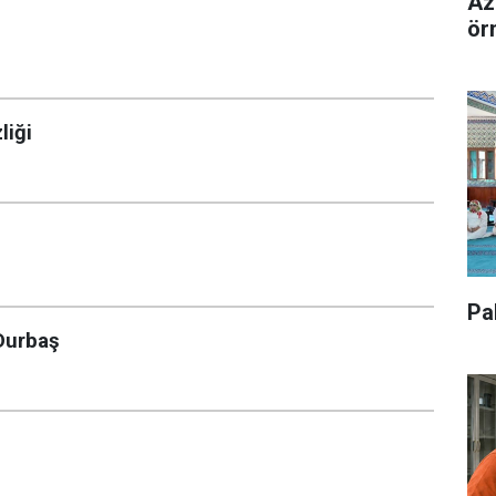
Az
ör
liği
Pa
 Durbaş