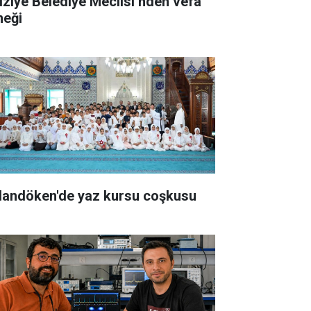
iziye Belediye Meclisi’nden vefa
neği
landöken'de yaz kursu coşkusu