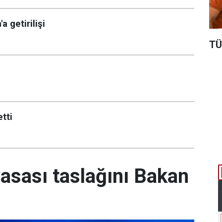
 getirilişi
TÜ
tti
yasası taslağını Bakan