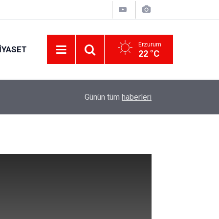
Erzurum
IYASET
22 °C
17:34
Erzurum’da gıda ve yem işletmelerine sıkı marka
Günün tüm
haberleri