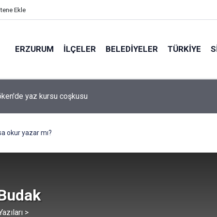
itene Ekle
ERZURUM
İLÇELER
BELEDIYELER
TÜRKIYE
S
 desteği aldı
sa okur yazar mı?
 Budak
azıları >