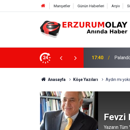
Manşetler
Günün Haberleri
Arşiv
S
su
24
17:37
TÜBİTAK
Anasayfa
Köşe Yazıları
Aydın mı yok
Fevzi
Yazarın Tüm Y