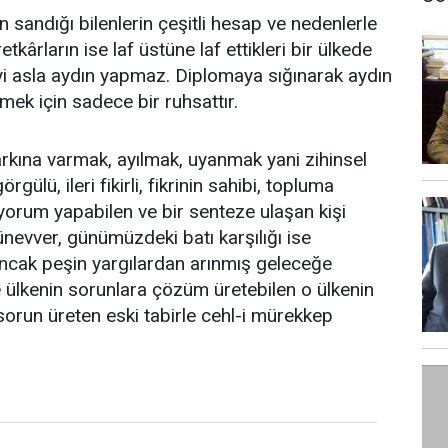
n sandığı bilenlerin çeşitli hesap ve nedenlerle
kârların ise laf üstüne laf ettikleri bir ülkede
yi asla aydın yapmaz. Diplomaya sığınarak aydın
ek için sadece bir ruhsattır.
rkına varmak, ayılmak, uyanmak yani zihinsel
rgülü, ileri fikirli, fikrinin sahibi, topluma
yorum yapabilen ve bir senteze ulaşan kişi
münevver, günümüzdeki batı karşılığı ise
i ancak peşin yargılardan arınmış geleceğe
ve ülkenin sorunlara çözüm üretebilen o ülkenin
 sorun üreten eski tabirle cehl-i mürekkep